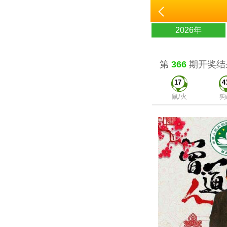
2026年
第
366
期开奖结
17
4
鼠/火
狗