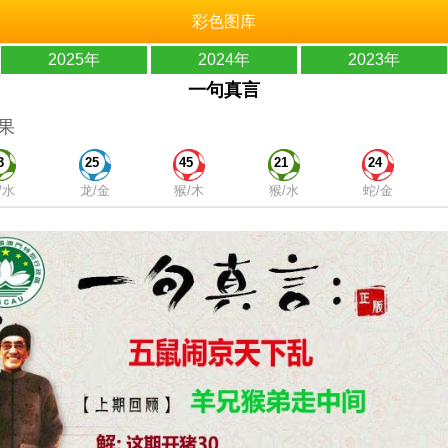
彩色图库
2025年
2024年
2023年
一句真言
果
3
25
45
21
24
/水
龙/金
猴/木
猴/水
蛇/金