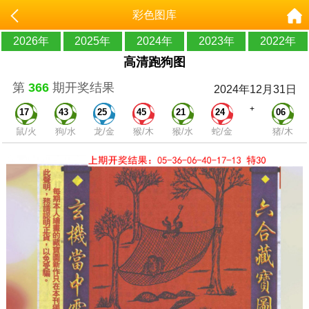
彩色图库
2026年
2025年
2024年
2023年
2022年
高清跑狗图
第
366
期开奖结果
2024年12月31日
+
17
43
25
45
21
24
06
鼠/火
狗/水
龙/金
猴/木
猴/水
蛇/金
猪/木